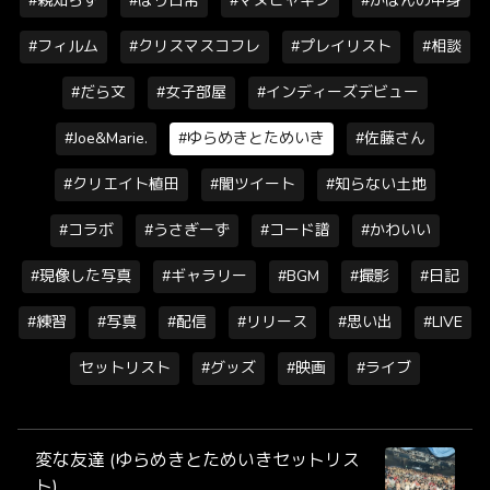
#親知らず
#ばり日常
#マヌヒャキン
#かばんの中身
#フィルム
#クリスマスコフレ
#プレイリスト
#相談
#だら文
#女子部屋
#インディーズデビュー
#Joe&Marie.
#ゆらめきとためいき
#佐藤さん
#クリエイト植田
#闇ツイート
#知らない土地
#コラボ
#うさぎーず
#コード譜
#かわいい
#現像した写真
#ギャラリー
#BGM
#撮影
#日記
#練習
#写真
#配信
#リリース
#思い出
#LIVE
セットリスト
#グッズ
#映画
#ライブ
変な友達 (ゆらめきとためいきセットリス
ト)