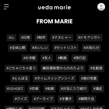
ロ
FROM MARIE
ALL
#日常
#制作
#マヌヒャー
#ドモアリガト
#全体公開
#おいしい
#セットリスト
#お知らせ
#お洋服
#友人
#動画
#旅行記
#ごちゃごちゃ言う
植田真梨恵からのおたより
#生配信
#とんぼ玉
#タイムスリップシリーズ
#昔の写真
#USAGIEZ
#衣装
#和装
#お気に入り紹介
#遠征
#クイズ
#アーカイブ
#手書き
#質問大会